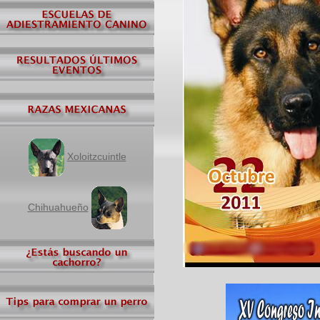
Xoloitzcuintle
Chihuahueño