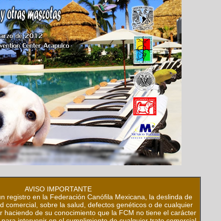
AVISO IMPORTANTE
un registro en la Federación Canófila Mexicana, la deslinda de
d comercial, sobre la salud, defectos genéticos o de cualquier
ir haciendo de su conocimiento que la FCM no tiene el carácter
d para intervenir en el cumplimiento de cualquier trato comercial.