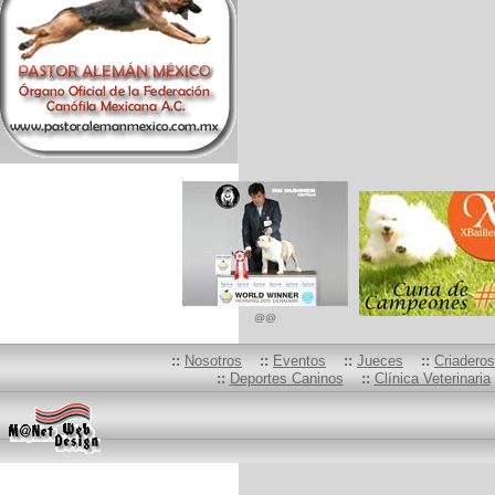
@@
::
Nosotros
::
Eventos
::
Jueces
::
Criadero
::
Deportes Caninos
::
Clínica Veterinaria