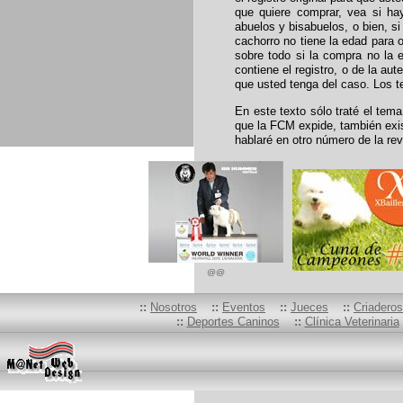
que quiere comprar, vea si hay
abuelos y bisabuelos, o bien, s
cachorro no tiene la edad para ob
sobre todo si la compra no la 
contiene el registro, o de la au
que usted tenga del caso. Los t
En este texto sólo traté el tema
que la FCM expide, también exist
hablaré en otro número de la rev
@@
::
Nosotros
::
Eventos
::
Jueces
::
Criadero
::
Deportes Caninos
::
Clínica Veterinaria