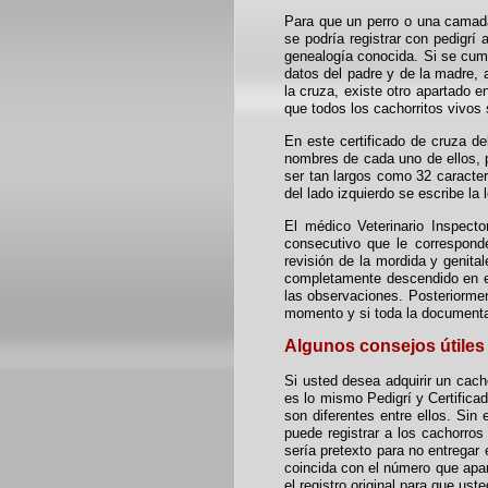
Para que un perro o una camada
se podría registrar con pedigrí
genealogía conocida. Si se cumpl
datos del padre y de la madre, 
la cruza, existe otro apartado 
que todos los cachorritos vivos 
En este certificado de cruza de
nombres de cada uno de ellos, 
ser tan largos como 32 caracter
del lado izquierdo se escribe la
El médico Veterinario Inspecto
consecutivo que le correspond
revisión de la mordida y genita
completamente descendido en el
las observaciones. Posteriormen
momento y si toda la documentac
Algunos consejos útiles
Si usted desea adquirir un cac
es lo mismo Pedigrí y Certificad
son diferentes entre ellos. Sin
puede registrar a los cachorro
sería pretexto para no entregar 
coincida con el número que aparec
el registro original para que us