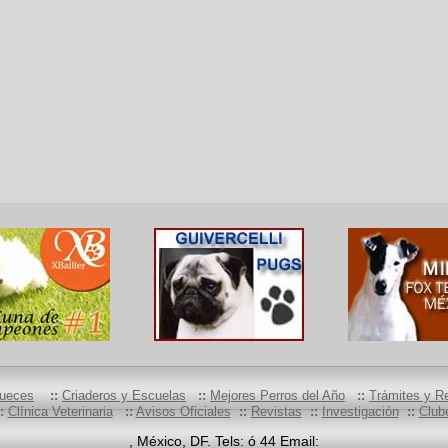
ueces
::
Criaderos y Escuelas
::
Mejores Perros del Año
::
Trámites y Re
:
Clínica Veterinaria
::
Avisos Oficiales
::
Revistas
::
Investigación
::
Clube
, México, DF. Tels: ó 44 Email: