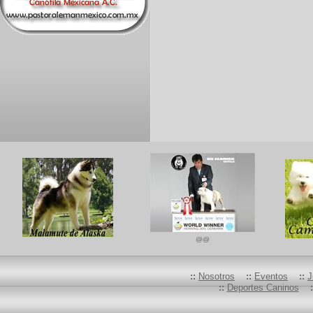
@@
::
Nosotros
::
Eventos
::
J
::
Deportes Caninos
: