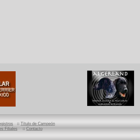
gistros
::
Título de Campeón
s Filiales
::
Contacto