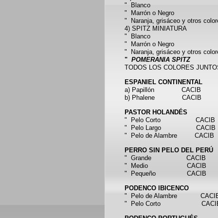
" Blanco 
" Marrón o Negro CACIB
" Naranja, grisáceo
y otros col
4) SPITZ MINIATURA
" Blanco 
" Marrón o Negro CACIB
" Naranja, grisáceo
y otros col
"
POMERANIA SPITZ
TODOS LOS COLORES JUNTO
ESPANIEL CONTINENTAL
a) Papillón CACIB
b) Phalene CACIB
PASTOR HOLANDÉS
" Pelo Corto CACIB
" Pelo Largo CACIB
" Pelo de Alambre CACIB
PERRO SIN PELO DEL PERÚ
" Grande CACIB
" Medio CACIB
" Pequeño CACIB
PODENCO IBICENCO
" Pelo de Alambre CACI
" Pelo Corto CACI