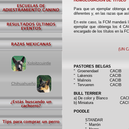
HOMOLOGACIÓN DE TÍTULO
Para que un ejemplar obtenga e
diferentes y, en las razas que as
En este caso, la FCM mandará la
ejemplar que obtenga los 4 CAC
encargado de los títulos en la FC
(UN 
Xoloitzcuintle
PASTORES BELGAS
" Groenendael CACIB
" Lakenois CACIB
" Malinois CACIB
Chihuahueño
" Tervueren CACIB
BULL TERRIER
a) De color y Blanco CACIB (
b) Miniatura CACI
POODLE
STANDAR
" Marrón