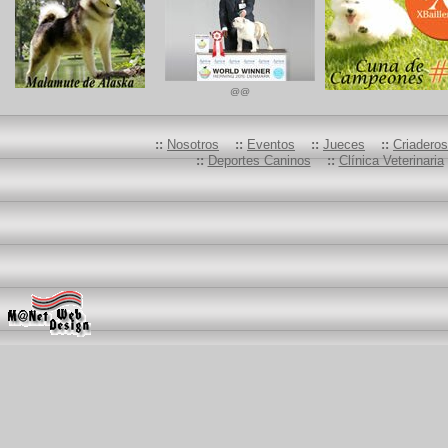
@@
::
Nosotros
::
Eventos
::
Jueces
::
Criadero
::
Deportes Caninos
::
Clínica Veterinaria