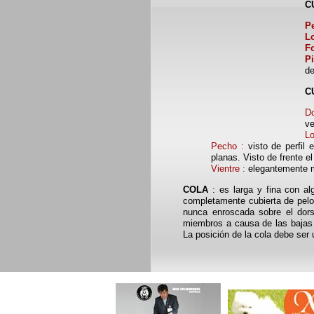
C
Pe
L
F
Pi
de
C
Do
ve
L
Pecho :
visto de perfil
planas. Visto de frente e
Vientre :
elegantemente 
COLA
: es larga y fina con al
completamente cubierta de pelo
nunca enroscada sobre el dors
miembros a causa de las bajas 
La posición de la cola debe ser 