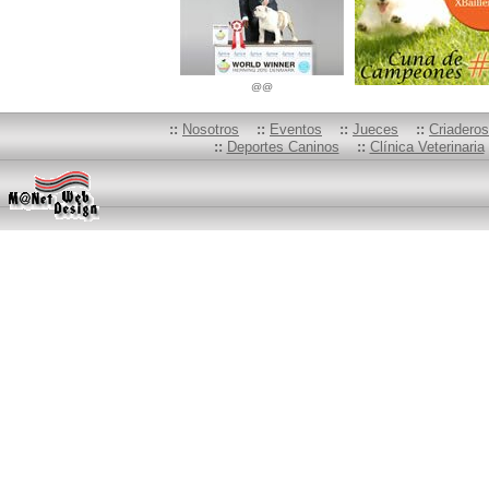
@@
::
Nosotros
::
Eventos
::
Jueces
::
Criadero
::
Deportes Caninos
::
Clínica Veterinaria